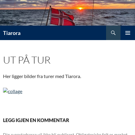
Hopp
til
innhold
Søk
Tiarora
PRIMÆ
UT PÅ TUR
Her ligger bilder fra turer med Tiarora.
LEGG IGJEN EN KOMMENTAR
Din e-postadresse vil ikke bli publisert.
Obligatoriske felt er merket