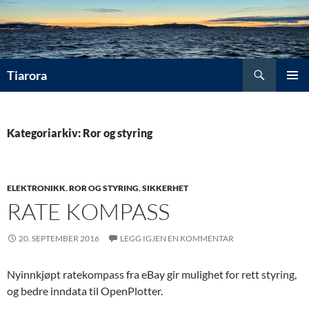
Hopp
til
innhold
Søk
Tiarora
PRIMÆ
Kategoriarkiv: Ror og styring
ELEKTRONIKK
,
ROR OG STYRING
,
SIKKERHET
RATE KOMPASS
20. SEPTEMBER 2016
LEGG IGJEN EN KOMMENTAR
Nyinnkjøpt ratekompass fra eBay gir mulighet for rett styring,
og bedre inndata til OpenPlotter.