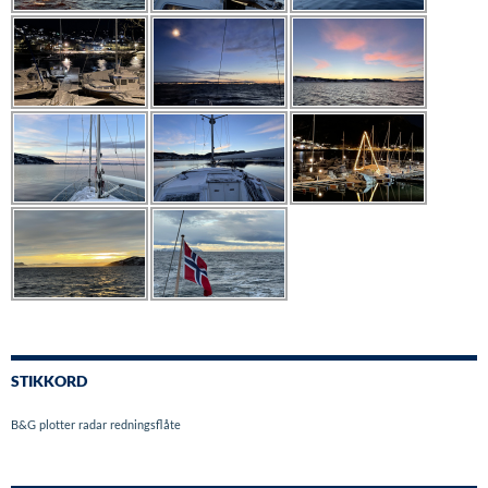
STIKKORD
B&G
plotter
radar
redningsflåte