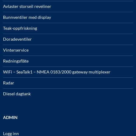
Avlaster storseil reveliner
Bunnventiler med display
Teak-oppfriskning
Doradeventiler
Vinterservice
Redningsflåte
WiFi – SeaTalk1 – NMEA 0183/2000 gateway multiplexer
Radar
Diesel dagtank
ADMIN
Logg inn