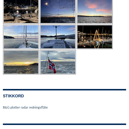
STIKKORD
B&G
plotter
radar
redningsflåte