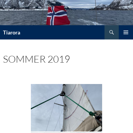
Hopp
til
innhold
Søk
Tiarora
PRIMÆ
SOMMER 2019