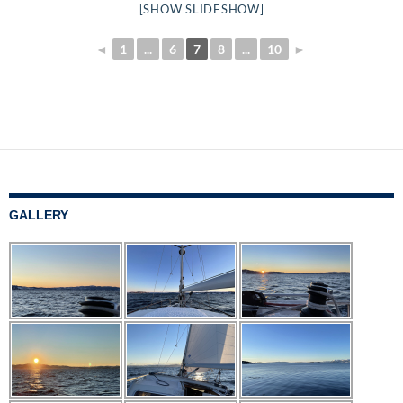
[SHOW SLIDESHOW]
◄
1
...
6
7
8
...
10
►
GALLERY