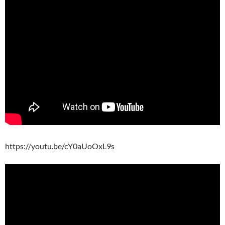
https://youtu.be/cY0aUoOxL9s