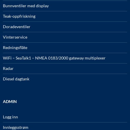
Bunnventiler med display
Teak-oppfriskning
Doradeventiler
Vinterservice
Redningsflåte
WiFi – SeaTalk1 – NMEA 0183/2000 gateway multiplexer
Radar
Diesel dagtank
ADMIN
Logg inn
Innleggsstrøm