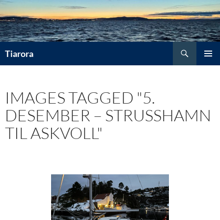
Hopp
til
innhold
Søk
Tiarora
PRIMÆ
IMAGES TAGGED "5.
DESEMBER – STRUSSHAMN
TIL ASKVOLL"