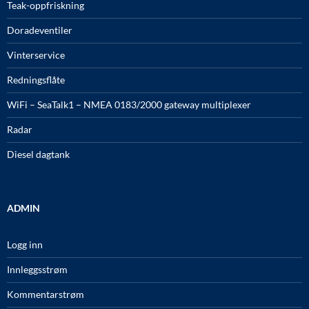
Teak-oppfriskning
Doradeventiler
Vinterservice
Redningsflåte
WiFi – SeaTalk1 – NMEA 0183/2000 gateway multiplexer
Radar
Diesel dagtank
ADMIN
Logg inn
Innleggsstrøm
Kommentarstrøm