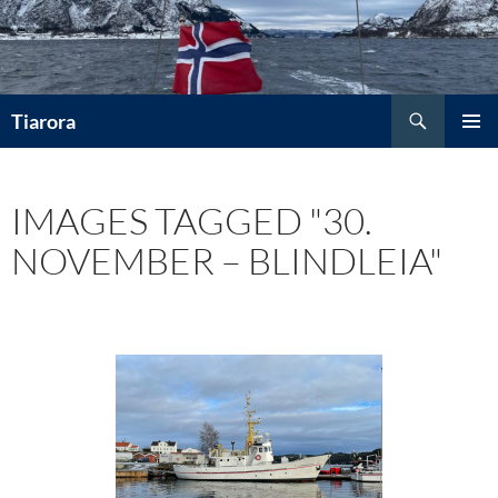
Hopp
til
innhold
Søk
Tiarora
PRIMÆ
IMAGES TAGGED "30.
NOVEMBER – BLINDLEIA"