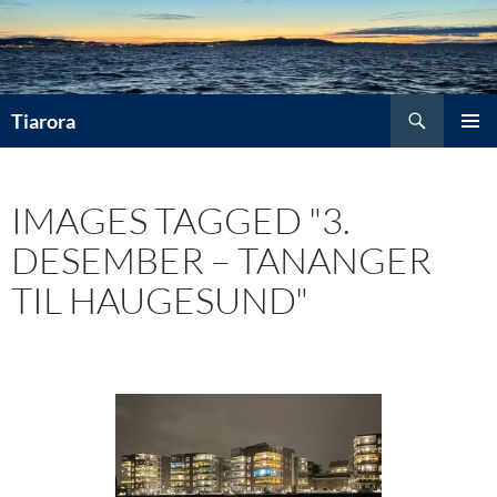
Hopp
til
innhold
Søk
Tiarora
PRIMÆ
IMAGES TAGGED "3.
DESEMBER – TANANGER
TIL HAUGESUND"