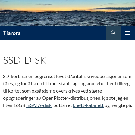
Hopp
til
innhold
Søk
Tiarora
PRIMÆ
SSD-DISK
SD-kort har en begrenset levetid/antall skriveoperasjoner som
tåles, og for å ha en litt mer stabil lagringsmulighet her i tillegg
til kortet som også gjerne overskrives ved større
oppgraderinger av OpenPlotter-distribusjonen, kjøpte jeg en
liten 16GB
mSATA-disk
, putta i et
knøtt-kabinett
og hengte på.